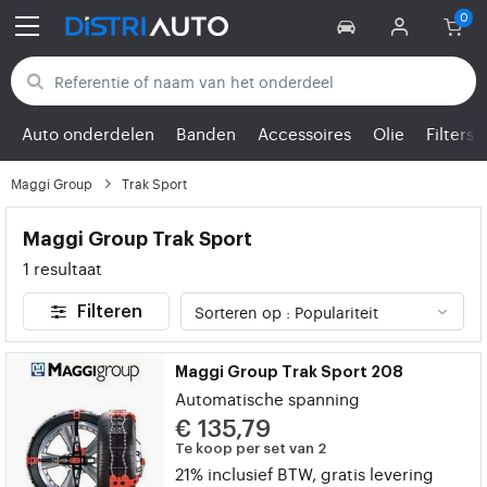
Terug naar categorieën
Auto onderdelen
Banden
Accessoires
Olie
Filters
Maggi Group
Trak Sport
Maggi Group Trak Sport
1 resultaat
Filteren
Maggi Group Trak Sport 208
Automatische spanning
€ 135,79
Te koop per set van 2
21% inclusief BTW, gratis levering