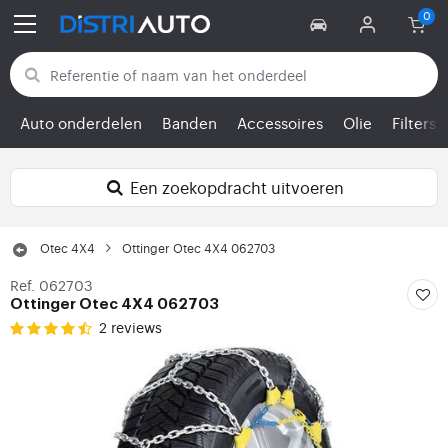
Terug naar categorieën
Auto onderdelen
Banden
Accessoires
Olie
Filters
Een zoekopdracht uitvoeren
Otec 4X4
Ottinger Otec 4X4 062703
Ref. 062703
Ottinger Otec 4X4 062703
2 reviews