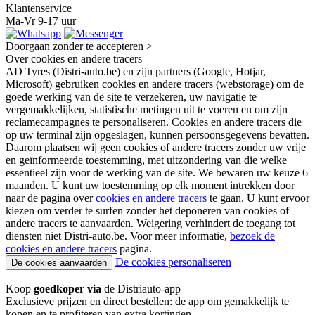
Klantenservice
Ma-Vr 9-17 uur
Doorgaan zonder te accepteren >
Over cookies en andere tracers
AD Tyres (Distri-auto.be) en zijn partners (Google, Hotjar,
Microsoft) gebruiken cookies en andere tracers (webstorage) om de
goede werking van de site te verzekeren, uw navigatie te
vergemakkelijken, statistische metingen uit te voeren en om zijn
reclamecampagnes te personaliseren. Cookies en andere tracers die
op uw terminal zijn opgeslagen, kunnen persoonsgegevens bevatten.
Daarom plaatsen wij geen cookies of andere tracers zonder uw vrije
en geïnformeerde toestemming, met uitzondering van die welke
essentieel zijn voor de werking van de site. We bewaren uw keuze 6
maanden. U kunt uw toestemming op elk moment intrekken door
naar de pagina over
cookies en andere tracers
te gaan. U kunt ervoor
kiezen om verder te surfen zonder het deponeren van cookies of
andere tracers te aanvaarden. Weigering verhindert de toegang tot
diensten niet Distri-auto.be. Voor meer informatie,
bezoek de
cookies en andere tracers
pagina.
De cookies personaliseren
De cookies aanvaarden
Koop
goedkoper via
de Distriauto-app
Exclusieve prijzen en direct bestellen: de app om gemakkelijk te
kopen en te profiteren van extra kortingen.