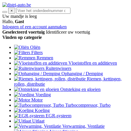
×
Uw mandje is leeg
Hallo,
Gast
Inloggen of een account aanmaken
Geselecteerd voertuig
Identificeer uw voertuig
Vinden op categorie
Oliën
Filters
Remmen
Vloeistoffen en additieven
Ruitenwissers
Ophanging / Demping
Riemen, kettingen,
rollen, distributie
Ontsteking en gloeien
Voeding
Motor
Turbocompressor, Turbo
Koeling
EGR-systeem
Uitlaat
Verwarming, Ventilatie