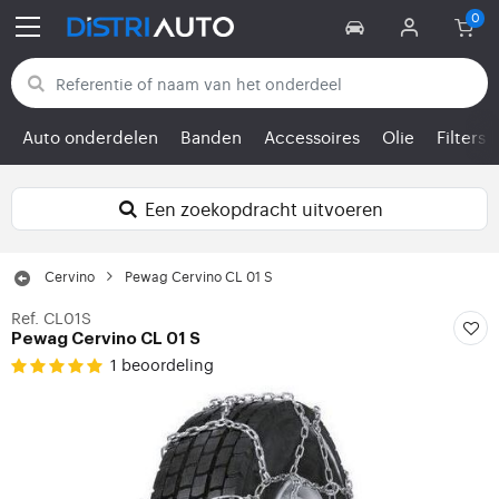
Terug naar categorieën
Auto onderdelen
Banden
Accessoires
Olie
Filters
Een zoekopdracht uitvoeren
Cervino
Pewag Cervino CL 01 S
Ref. CL01S
Pewag Cervino CL 01 S
1 beoordeling