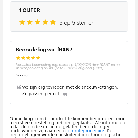
1 CIJFER
5 op 5 sterren
Beoordeling van fRANZ
Vertaalde beoordeling ingediend op 4/02/2026 door fRANZ na een
aankoopervaring op 4/01/2026
-
bekijk origineel (Duits)
Verslag
We zijn erg tevreden met de sneeuwkettingen.
Ze passen perfect.
Opmerking: om dit product te kunnen beoordelen, moet
u eerst een bestelling hebben geplaatst. We informeren
u dat de op de site achtergelaten beoordelingen
onderworpen zijn aan een
controleprocedure
. De
beoordelingen worden uitsluitend op chronologische