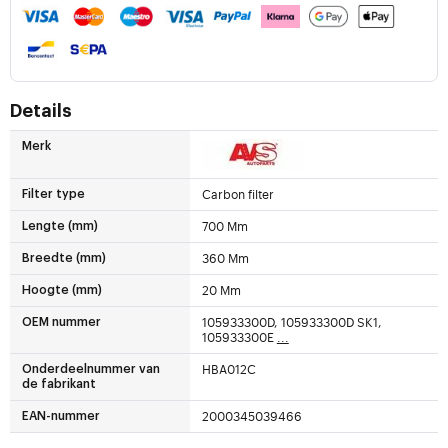
Details
Merk
Carbon filter
Filter type
700 Mm
Lengte (mm)
360 Mm
Breedte (mm)
20 Mm
Hoogte (mm)
105933300D, 105933300D SK1,
OEM nummer
105933300E
...
HBA012C
Onderdeelnummer van
de fabrikant
2000345039466
EAN-nummer