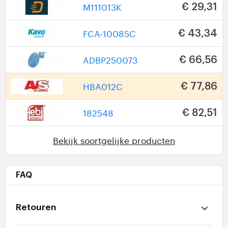
M111013K
€ 29,31
FCA-10085C
€ 43,34
ADBP250073
€ 66,56
HBA012C
€ 77,86
182548
€ 82,51
Bekijk soortgelijke producten
FAQ
Retouren