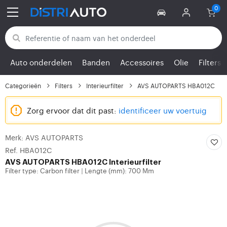
Terug naar categorieën
Auto onderdelen
Banden
Accessoires
Olie
Filters
Categorieën
Filters
Interieurfilter
AVS AUTOPARTS HBA012C
Zorg ervoor dat dit past:
identificeer uw voertuig
Merk: AVS AUTOPARTS
Ref. HBA012C
AVS AUTOPARTS
HBA012C Interieurfilter
Filter type: Carbon filter
Lengte (mm): 700 Mm
|