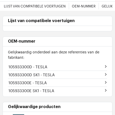
LIJST VAN COMPATIBELE VOERTUIGEN
OEM-NUMMER
GELIJK
Lijst van compatibele voertuigen
OEM-nummer
Gelijkwaardig onderdeel aan deze referenties van de
fabrikant:
105933300D
- TESLA
105933300D SK1
- TESLA
105933300E
- TESLA
105933300E SK1
- TESLA
Gelijkwaardige producten