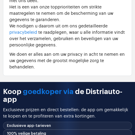
met ons deelt.
Het is een van onze topprioriteiten om strikte
maatregelen te nemen om de bescherming van uw
gegevens te garanderen.
We nodigen u daarom uit om ons gedetailleerde
privacybeleid
te raadplegen, waar u alle informatie vindt
over het verzamelen, gebruiken en beveiligen van uw
persoonlijke gegevens.
We doen er alles aan om uw privacy in acht te nemen en
uw gegevens met de grootst mogelijke zorg te
behandelen.
Koop
goedkoper via
de Distriauto-
app
Exclusieve prijzen en direct bestellen: de app om gemakkelijk
te kopen en te profiteren van extra kortingen.
Exclusieve app-tarieven
100% veilige betaling