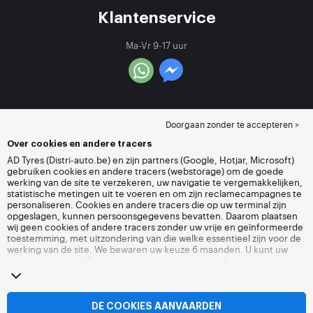
Klantenservice
Ma-Vr 9-17 uur
Doorgaan zonder te accepteren >
Over cookies en andere tracers
AD Tyres (Distri-auto.be) en zijn partners (Google, Hotjar, Microsoft)
gebruiken cookies en andere tracers (webstorage) om de goede
werking van de site te verzekeren, uw navigatie te vergemakkelijken,
statistische metingen uit te voeren en om zijn reclamecampagnes te
personaliseren. Cookies en andere tracers die op uw terminal zijn
opgeslagen, kunnen persoonsgegevens bevatten. Daarom plaatsen
wij geen cookies of andere tracers zonder uw vrije en geïnformeerde
toestemming, met uitzondering van die welke essentieel zijn voor de
werking van de site. We bewaren uw keuze 6 maanden. U kunt uw
toestemming op elk moment intrekken door naar de pagina over
cookies en andere tracers
te gaan. U kunt ervoor kiezen om verder te
surfen zonder het deponeren van cookies of andere tracers te
aanvaarden. Weigering verhindert de toegang tot diensten niet Distri-
auto.be. Voor meer informatie,
bezoek de cookies en andere tracers
DE COOKIES AANVAARDEN