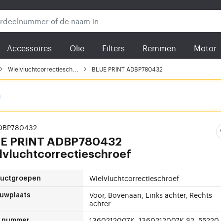
Accessoires
Olie
Filters
Remmen
Motor
Wielvluchtcorrectiesch...
BLUE PRINT ADBP780432
g
ADBP780432
E PRINT
ADBP780432
lvluchtcorrectieschroef
Wielvluchtcorrectieschroef
ductgroepen
Voor, Bovenaan, Links achter, Rechts
uwplaats
achter
1360212007K, 1360212007K S2, 55220
 nummer