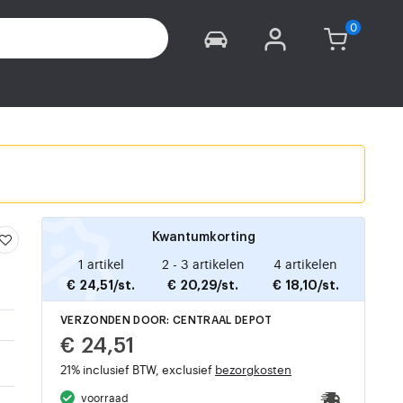
Kwantumkorting
1 artikel
2 - 3 artikelen
4 artikelen
€ 24,51/st.
€ 20,29/st.
€ 18,10/st.
VERZONDEN DOOR: CENTRAAL DEPOT
€ 24,51
21% inclusief BTW, exclusief
bezorgkosten
voorraad
-