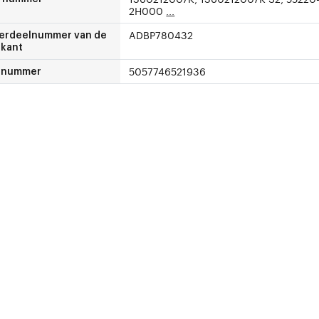
2H000
...
ADBP780432
erdeelnummer van de
ikant
5057746521936
-nummer