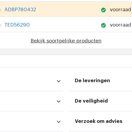
ADBP780432
voorraad
:
TED56290
voorraad
:
Bekijk soortgelijke producten
De leveringen
De veiligheid
Verzoek om advies