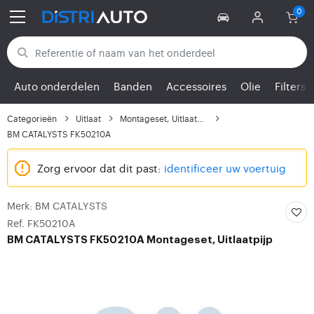
Terug naar categorieën
Auto onderdelen
Banden
Accessoires
Olie
Filters
Categorieën
Uitlaat
Montageset, Uitlaatpijp
BM CATALYSTS FK50210A
Zorg ervoor dat dit past:
identificeer uw voertuig
Merk: BM CATALYSTS
Ref. FK50210A
BM CATALYSTS
FK50210A Montageset, Uitlaatpijp