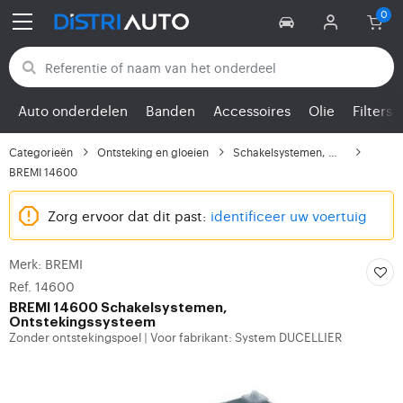
Terug naar categorieën
Auto onderdelen
Banden
Accessoires
Olie
Filters
Categorieën
Ontsteking en gloeien
Schakelsystemen, Ontst...
BREMI 14600
Zorg ervoor dat dit past:
identificeer uw voertuig
Merk: BREMI
Ref. 14600
BREMI
14600 Schakelsystemen,
Ontstekingssysteem
Zonder ontstekingspoel
Voor fabrikant: System DUCELLIER
|