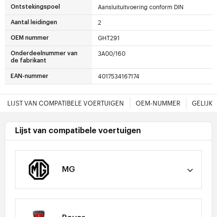
Aansluituitvoering conform DIN
Ontstekingspoel
2
Aantal leidingen
GHT291
OEM nummer
3A00/160
Onderdeelnummer van
de fabrikant
4017534167174
EAN-nummer
LIJST VAN COMPATIBELE VOERTUIGEN
OEM-NUMMER
GELIJK
Lijst van compatibele voertuigen
MG