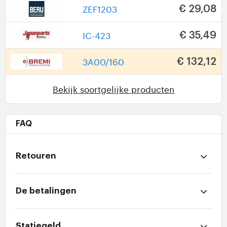
ZEF1203
€ 29,08
IC-423
€ 35,49
3A00/160
€ 132,12
Bekijk soortgelijke producten
FAQ
Retouren
De betalingen
Statiegeld