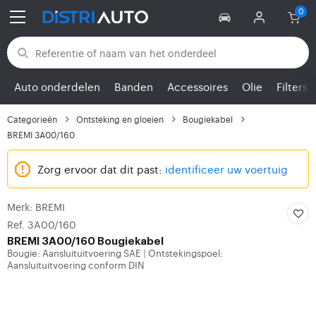
Terug naar categorieën
Auto onderdelen
Banden
Accessoires
Olie
Filters
Categorieën
Ontsteking en gloeien
Bougiekabel
BREMI 3A00/160
Zorg ervoor dat dit past:
identificeer uw voertuig
Merk: BREMI
Ref. 3A00/160
BREMI
3A00/160 Bougiekabel
Bougie: Aansluituitvoering SAE
Ontstekingspoel:
|
Aansluituitvoering conform DIN