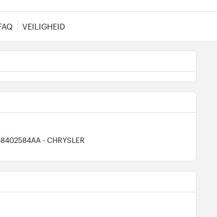
FAQ
VEILIGHEID
68402584AA
- CHRYSLER