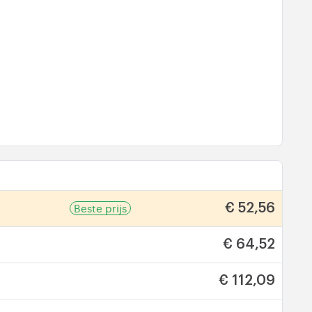
Beste prijs
€ 52,56
€ 64,52
€ 112,09