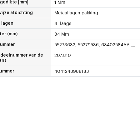
1 Mm
gedikte [mm]
Metaallagen pakking
ijze afdichting
4 -laags
 lagen
84 Mm
ter (mm)
55273632, 55279536, 68402584AA
...
nummer
207.810
deelnummer van de
ant
4041248988183
nummer