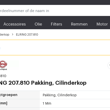
Accessoires
Olie
Filters
Remmen
Motor
nderkop
ELRING 207.810
g
.810
ING
207.810 Pakking, Cilinderkop
Pakking, Cilinderkop
ctgroepen
1 Mm
 [mm]