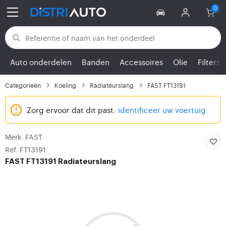
Terug naar categorieën
Auto onderdelen
Banden
Accessoires
Olie
Filters
Categorieën
Koeling
Radiateurslang
FAST FT13191
Zorg ervoor dat dit past:
identificeer uw voertuig
Merk: FAST
Ref. FT13191
FAST
FT13191 Radiateurslang