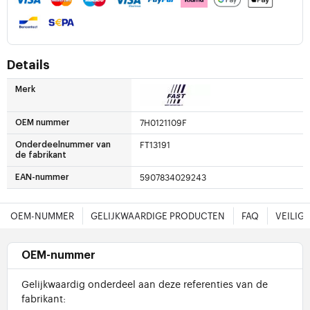
Details
Merk
7H0121109F
OEM nummer
FT13191
Onderdeelnummer van
de fabrikant
5907834029243
EAN-nummer
OEM-NUMMER
GELIJKWAARDIGE PRODUCTEN
FAQ
VEILIG
OEM-nummer
Gelijkwaardig onderdeel aan deze referenties van de
fabrikant: