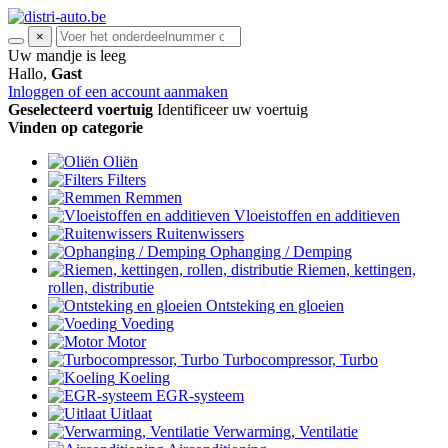
×
Uw mandje is leeg
Hallo,
Gast
Inloggen of een account aanmaken
Geselecteerd voertuig
Identificeer uw voertuig
Vinden op categorie
Oliën
Filters
Remmen
Vloeistoffen en additieven
Ruitenwissers
Ophanging / Demping
Riemen, kettingen,
rollen, distributie
Ontsteking en gloeien
Voeding
Motor
Turbocompressor, Turbo
Koeling
EGR-systeem
Uitlaat
Verwarming, Ventilatie