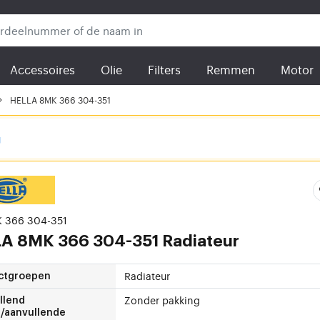
Accessoires
Olie
Filters
Remmen
Motor
HELLA 8MK 366 304-351
g
K 366 304-351
LA
8MK 366 304-351 Radiateur
Radiateur
ctgroepen
Zonder pakking
llend
l/aanvullende