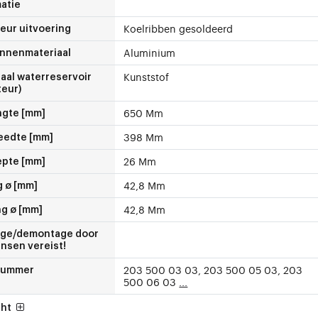
atie
Koelribben gesoldeerd
eur uitvoering
Aluminium
innenmateriaal
Kunststof
aal waterreservoir
teur)
650 Mm
ngte [mm]
398 Mm
eedte [mm]
26 Mm
epte [mm]
42,8 Mm
g ø [mm]
42,8 Mm
ng ø [mm]
ge/demontage door
nsen vereist!
203 500 03 03, 203 500 05 03, 203
nummer
500 06 03
...
cht