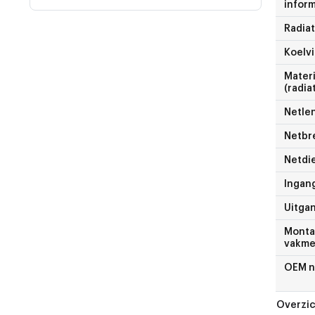
inform
Radiat
Koelv
Materi
(radia
Netle
Netbr
Netdi
Ingan
Uitga
Monta
vakme
OEM 
Overzi