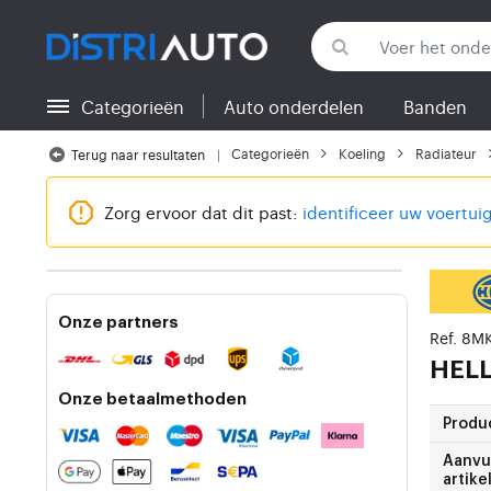
Categorieën
Auto onderdelen
Banden
Terug naar categorieën
Categorieën
Koeling
Radiateur
Terug naar resultaten
Zorg ervoor dat dit past:
identificeer uw voertui
Onze partners
Ref. 8M
HEL
Onze betaalmethoden
Produ
Aanvu
artike