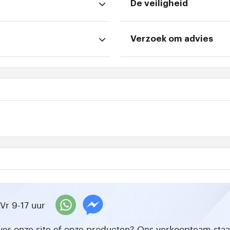
De veiligheid
Verzoek om advies
Vr 9-17 uur
ver onze site of onze producten? Ons verkoopteam staat 