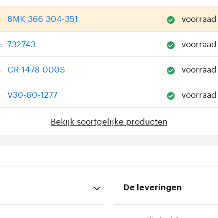
8MK 366 304-351
voorraad
:
732743
voorraad
:
CR 1478 000S
voorraad
:
V30-60-1277
voorraad
:
Bekijk soortgelijke producten
De leveringen