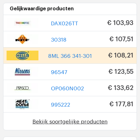
Gelijkwaardige producten
DAX026TT
€ 103,93
30318
€ 107,51
8ML 366 341-301
€ 108,21
96547
€ 123,55
OP060N002
€ 133,62
995222
€ 177,81
Bekijk soortgelijke producten