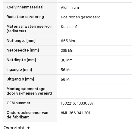
Aluminium
Koelvinnenmateriaal
Koelribben gesoldeerd
Radiateur uitvoering
Kunststof
Materiaal waterreservoir
(radiateur)
665 Mm
Netlengte [mm]
285 Mm
Netbreedte [mm]
30 Mm
Netdiepte [mm]
56 Mm
Ingang ø [mm]
56 Mm
Uitgang ø [mm]
Montage/demontage
door vakmensen vereist!
1302216, 13330387
OEM nummer
8ML 366 341-301
Onderdeelnummer van
de fabrikant
Overzicht