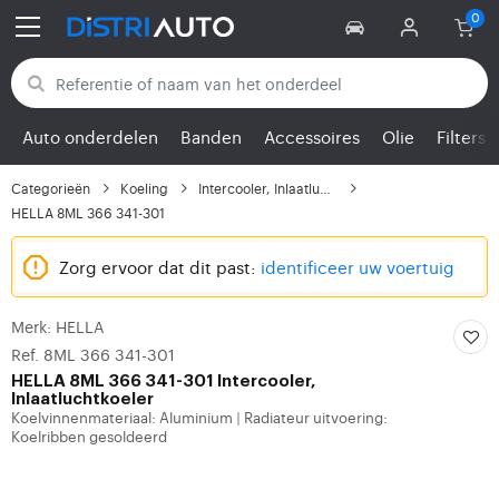
Terug naar categorieën
Auto onderdelen
Banden
Accessoires
Olie
Filters
Categorieën
Koeling
Intercooler, Inlaatluc...
HELLA 8ML 366 341-301
Zorg ervoor dat dit past:
identificeer uw voertuig
Merk: HELLA
Ref. 8ML 366 341-301
HELLA
8ML 366 341-301 Intercooler,
Inlaatluchtkoeler
Koelvinnenmateriaal: Aluminium
Radiateur uitvoering:
|
Koelribben gesoldeerd