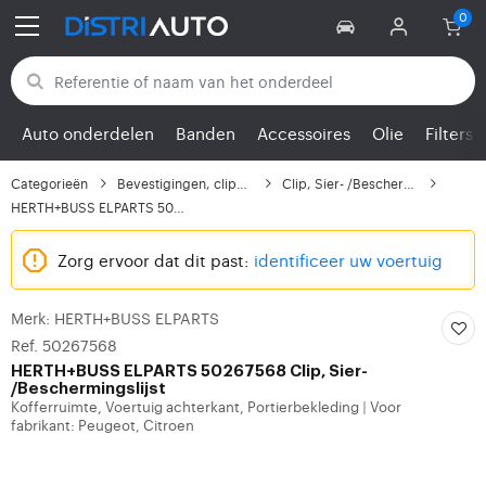
Terug naar categorieën
Auto onderdelen
Banden
Accessoires
Olie
Filters
Categorieën
Bevestigingen, clips,...
Clip, Sier- /Beschermi...
HERTH+BUSS ELPARTS 502...
Zorg ervoor dat dit past:
identificeer uw voertuig
Merk: HERTH+BUSS ELPARTS
Ref. 50267568
HERTH+BUSS ELPARTS
50267568 Clip, Sier-
/Beschermingslijst
Kofferruimte, Voertuig achterkant, Portierbekleding
Voor
|
fabrikant: Peugeot, Citroen