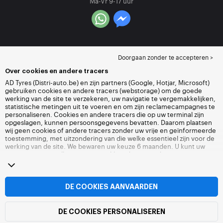
Ma-Vr 9-17 uur
Doorgaan zonder te accepteren >
Over cookies en andere tracers
AD Tyres (Distri-auto.be) en zijn partners (Google, Hotjar, Microsoft)
gebruiken cookies en andere tracers (webstorage) om de goede
werking van de site te verzekeren, uw navigatie te vergemakkelijken,
statistische metingen uit te voeren en om zijn reclamecampagnes te
personaliseren. Cookies en andere tracers die op uw terminal zijn
opgeslagen, kunnen persoonsgegevens bevatten. Daarom plaatsen
wij geen cookies of andere tracers zonder uw vrije en geïnformeerde
toestemming, met uitzondering van die welke essentieel zijn voor de
werking van de site. We bewaren uw keuze 6 maanden. U kunt uw
toestemming op elk moment intrekken door naar de pagina over
cookies en andere tracers
te gaan. U kunt ervoor kiezen om verder te
surfen zonder het deponeren van cookies of andere tracers te
aanvaarden. Weigering verhindert de toegang tot diensten niet Distri-
auto.be. Voor meer informatie,
bezoek de cookies en andere tracers
DE COOKIES AANVAARDEN
pagina.
DE COOKIES PERSONALISEREN