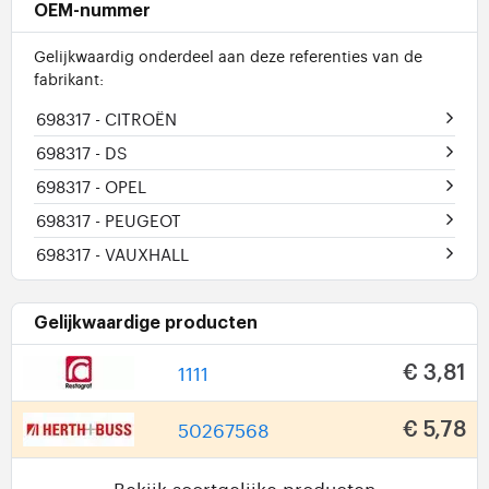
OEM-nummer
Gelijkwaardig onderdeel aan deze referenties van de
fabrikant:
698317
- CITROËN
698317
- DS
698317
- OPEL
698317
- PEUGEOT
698317
- VAUXHALL
Gelijkwaardige producten
1111
€ 3,81
50267568
€ 5,78
Bekijk soortgelijke producten