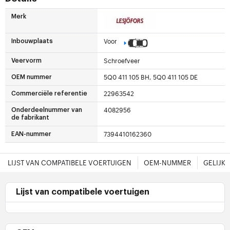
Merk
Voor
Inbouwplaats
Schroefveer
Veervorm
5Q0 411 105 BH, 5Q0 411 105 DE
OEM nummer
22963542
Commerciële referentie
4082956
Onderdeelnummer van
de fabrikant
7394410162360
EAN-nummer
LIJST VAN COMPATIBELE VOERTUIGEN
OEM-NUMMER
GELIJK
Lijst van compatibele voertuigen