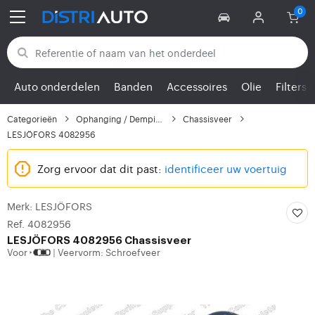
Terug naar categorieën
Auto onderdelen
Banden
Accessoires
Olie
Filters
Categorieën
Ophanging / Demping
Chassisveer
LESJÖFORS 4082956
Zorg ervoor dat dit past:
identificeer uw voertuig
Merk: LESJÖFORS
Ref. 4082956
LESJÖFORS 4082956 Chassisveer
Voor
Veervorm: Schroefveer
|