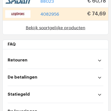
88023
€ 60,78
4082956
€ 74,69
Bekijk soortgelijke producten
FAQ
Retouren
De betalingen
Statiegeld