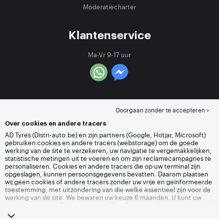
Moderatiecharter
Klantenservice
Ma-Vr 9-17 uur
Doorgaan zonder te accepteren >
Over cookies en andere tracers
AD Tyres (Distri-auto.be) en zijn partners (Google, Hotjar, Microsoft)
gebruiken cookies en andere tracers (webstorage) om de goede
werking van de site te verzekeren, uw navigatie te vergemakkelijken,
statistische metingen uit te voeren en om zijn reclamecampagnes te
personaliseren. Cookies en andere tracers die op uw terminal zijn
opgeslagen, kunnen persoonsgegevens bevatten. Daarom plaatsen
wij geen cookies of andere tracers zonder uw vrije en geïnformeerde
toestemming, met uitzondering van die welke essentieel zijn voor de
werking van de site. We bewaren uw keuze 6 maanden. U kunt uw
toestemming op elk moment intrekken door naar de pagina over
cookies en andere tracers
te gaan. U kunt ervoor kiezen om verder te