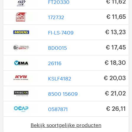
FT20330
€ 11,62
172732
€ 11,65
FI-LS-7409
€ 13,23
BD0015
€ 17,45
26116
€ 18,30
KSLF4182
€ 20,03
8500 15609
€ 21,02
0587871
€ 26,11
Bekijk soortgelijke producten