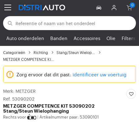
Terug naar categorieën
Auto onderdelen
Banden
Accessoires
Olie
Filters
Categorieën
Richting
Stang/Steun Wielophanging
METZGER COMPETENCE KIT...
Zorg ervoor dat dit past:
identificeer uw voertuig
Merk: METZGER
Ref. 53090202
METZGER
COMPETENCE KIT 53090202
Stang/Steun Wielophanging
Rechts voor
Artikelnummer paar: 53090101
|