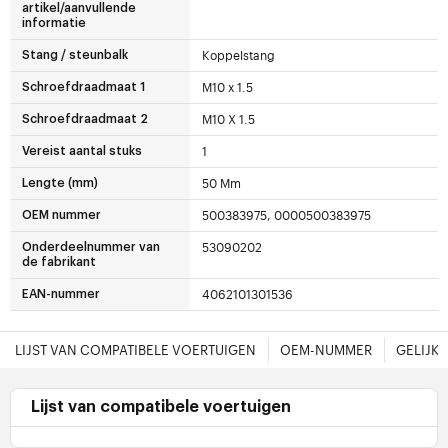
artikel/aanvullende
informatie
Koppelstang
Stang / steunbalk
M10 x 1.5
Schroefdraadmaat 1
M10 X 1.5
Schroefdraadmaat 2
1
Vereist aantal stuks
50 Mm
Lengte (mm)
500383975, 0000500383975
OEM nummer
53090202
Onderdeelnummer van
de fabrikant
4062101301536
EAN-nummer
LIJST VAN COMPATIBELE VOERTUIGEN
OEM-NUMMER
GELIJK
Lijst van compatibele voertuigen