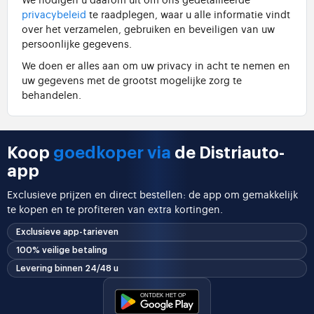
privacybeleid
te raadplegen, waar u alle informatie vindt
over het verzamelen, gebruiken en beveiligen van uw
persoonlijke gegevens.
We doen er alles aan om uw privacy in acht te nemen en
uw gegevens met de grootst mogelijke zorg te
behandelen.
Koop
goedkoper via
de Distriauto-
app
Exclusieve prijzen en direct bestellen: de app om gemakkelijk
te kopen en te profiteren van extra kortingen.
Exclusieve app-tarieven
100% veilige betaling
Levering binnen 24/48 u