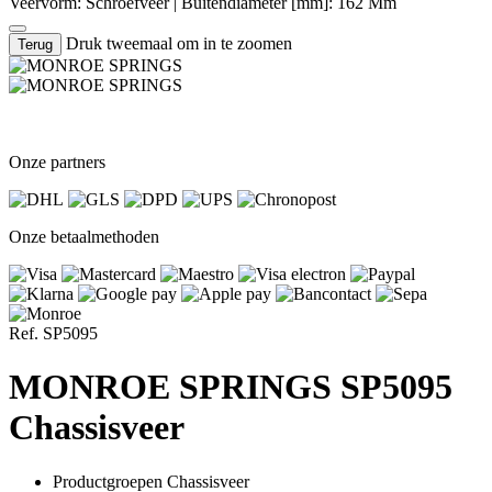
Veervorm: Schroefveer
|
Buitendiameter [mm]: 162 Mm
Druk tweemaal om in te zoomen
Terug
Onze partners
Onze betaalmethoden
Ref. SP5095
MONROE
SPRINGS SP5095
Chassisveer
Productgroepen
Chassisveer