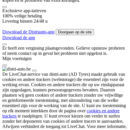
kopen en te profiteren van extra kortingen.
Exclusieve app-tarieven
100% veilige betaling
Levering binnen 24/48 u
Download de Distriauto-app
Doorgaan op de site
Download de app
Er heeft een vergissing plaatsgevonden. Gelieve opnieuw proberen
of neem contact op in geval het probleem niet opgelost is.
Mijn voertuigen
De LiveChat-service van distri-auto (AD Tyres) maakt gebruik van
cookies en andere trackers (webstorage) die essentieel zijn voor de
werking ervan. Cookies en andere trackers die op uw eindapparaat
zijn opgeslagen, kunnen persoonsgegevens bevatten. Daarom
plaatsen wij geen cookies of andere trackers zonder uw vrijwillige
en geïnformeerde toestemming, met uitzondering van die welke
essentieel zijn voor de werking van de site. U kunt uw toestemming
op elk moment intrekken door de pagina over
cookies en andere
trackers
te raadplegen. U kunt ervoor kiezen om
verder te surfen
zonder het deponeren
van cookies of andere tracers te aanvaarden.
Afwijzen verhindert de toegang tot LiveChat. Voor meer informatie,