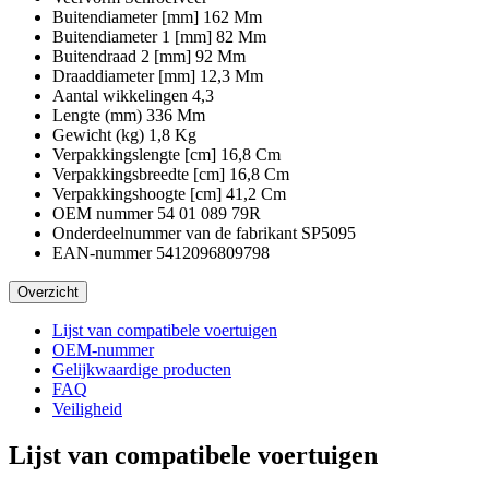
Buitendiameter [mm]
162 Mm
Buitendiameter 1 [mm]
82 Mm
Buitendraad 2 [mm]
92 Mm
Draaddiameter [mm]
12,3 Mm
Aantal wikkelingen
4,3
Lengte (mm)
336 Mm
Gewicht (kg)
1,8 Kg
Verpakkingslengte [cm]
16,8 Cm
Verpakkingsbreedte [cm]
16,8 Cm
Verpakkingshoogte [cm]
41,2 Cm
OEM nummer
54 01 089 79R
Onderdeelnummer van de fabrikant
SP5095
EAN-nummer
5412096809798
Overzicht
Lijst van compatibele voertuigen
OEM-nummer
Gelijkwaardige producten
FAQ
Veiligheid
Lijst van compatibele voertuigen