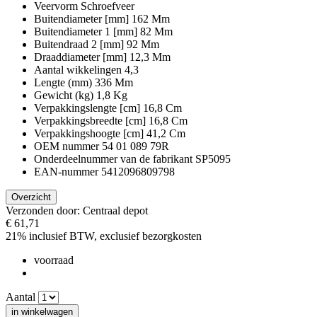
Veervorm
Schroefveer
Buitendiameter [mm]
162 Mm
Buitendiameter 1 [mm]
82 Mm
Buitendraad 2 [mm]
92 Mm
Draaddiameter [mm]
12,3 Mm
Aantal wikkelingen
4,3
Lengte (mm)
336 Mm
Gewicht (kg)
1,8 Kg
Verpakkingslengte [cm]
16,8 Cm
Verpakkingsbreedte [cm]
16,8 Cm
Verpakkingshoogte [cm]
41,2 Cm
OEM nummer
54 01 089 79R
Onderdeelnummer van de fabrikant
SP5095
EAN-nummer
5412096809798
Overzicht
Verzonden door: Centraal depot
€ 61,71
21% inclusief BTW, exclusief
bezorgkosten
voorraad
Aantal
in winkelwagen