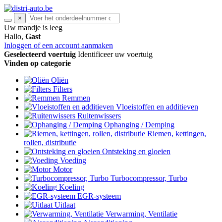
×
Uw mandje is leeg
Hallo,
Gast
Inloggen of een account aanmaken
Geselecteerd voertuig
Identificeer uw voertuig
Vinden op categorie
Oliën
Filters
Remmen
Vloeistoffen en additieven
Ruitenwissers
Ophanging / Demping
Riemen, kettingen,
rollen, distributie
Ontsteking en gloeien
Voeding
Motor
Turbocompressor, Turbo
Koeling
EGR-systeem
Uitlaat
Verwarming, Ventilatie