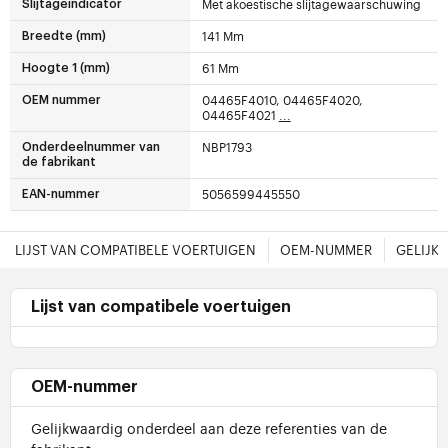
Met akoestische slijtagewaarschuwing
Slijtageindicator
141 Mm
Breedte (mm)
61 Mm
Hoogte 1 (mm)
04465F4010, 04465F4020,
OEM nummer
04465F4021
...
NBP1793
Onderdeelnummer van
de fabrikant
5056599445550
EAN-nummer
LIJST VAN COMPATIBELE VOERTUIGEN
OEM-NUMMER
GELIJK
Lijst van compatibele voertuigen
OEM-nummer
Gelijkwaardig onderdeel aan deze referenties van de