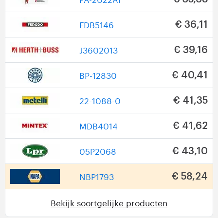
FDB5146
€ 36,11
J3602013
€ 39,16
BP-12830
€ 40,41
22-1088-0
€ 41,35
MDB4014
€ 41,62
05P2068
€ 43,10
NBP1793
€ 58,24
Bekijk soortgelijke producten