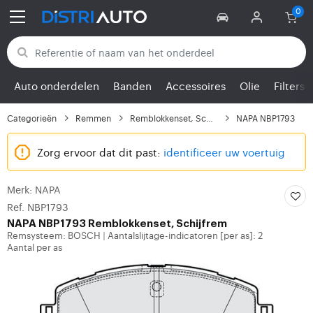
Terug naar categorieën
Auto onderdelen
Banden
Accessoires
Olie
Filters
Categorieën
Remmen
Remblokkenset, Schijfrem
NAPA NBP1793
Zorg ervoor dat dit past:
identificeer uw voertuig
Merk: NAPA
Ref. NBP1793
NAPA
NBP1793 Remblokkenset, Schijfrem
Remsysteem: BOSCH
Aantalslijtage-indicatoren [per as]: 2
|
Aantal per as