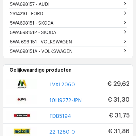
5WA698157
- AUDI
2614210
- FORD
5WA698151
- SKODA
5WA698151P
- SKODA
5WA 698 151
- VOLKSWAGEN
5WA698151A
- VOLKSWAGEN
Gelijkwaardige producten
LVXL2060
€ 29,62
10H9272-JPN
€ 31,30
FDB5194
€ 31,75
22-1280-0
€ 31,86