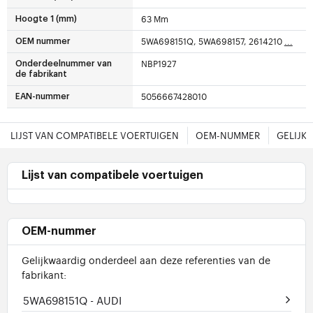
63 Mm
Hoogte 1 (mm)
5WA698151Q, 5WA698157, 2614210
...
OEM nummer
NBP1927
Onderdeelnummer van
de fabrikant
5056667428010
EAN-nummer
LIJST VAN COMPATIBELE VOERTUIGEN
OEM-NUMMER
GELIJK
Lijst van compatibele voertuigen
OEM-nummer
Gelijkwaardig onderdeel aan deze referenties van de
fabrikant:
5WA698151Q
- AUDI