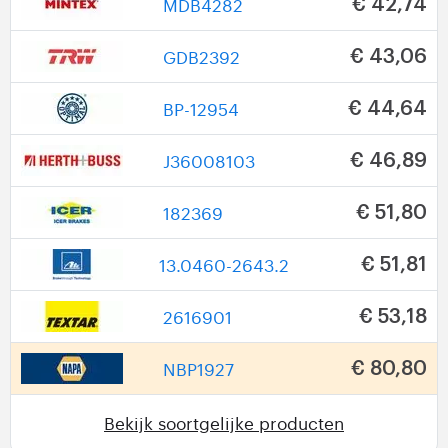
MDB4282
€ 42,74
GDB2392
€ 43,06
BP-12954
€ 44,64
J36008103
€ 46,89
182369
€ 51,80
13.0460-2643.2
€ 51,81
2616901
€ 53,18
NBP1927
€ 80,80
Bekijk soortgelijke producten