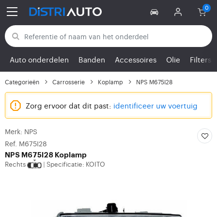
Terug naar categorieën
Auto onderdelen
Banden
Accessoires
Olie
Filters
Categorieën
Carrosserie
Koplamp
NPS M675I28
Zorg ervoor dat dit past:
identificeer uw voertuig
Merk: NPS
Ref. M675I28
NPS
M675I28 Koplamp
Rechts
Specificatie: KOITO
|