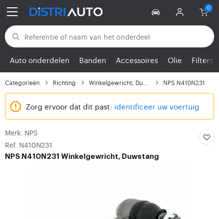
Terug naar categorieën
Auto onderdelen
Banden
Accessoires
Olie
Filters
Categorieën
Richting
Winkelgewricht, Duwstang
NPS N410N231
Zorg ervoor dat dit past:
identificeer uw voertuig
Merk: NPS
Ref. N410N231
NPS
N410N231 Winkelgewricht, Duwstang