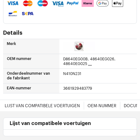
Details
Merk
D8640EG00B, 48640EG026,
OEM nummer
48640EG025
...
N410N231
Onderdeelnummer van
de fabrikant
3661929483779
EAN-nummer
LIJST VAN COMPATIBELE VOERTUIGEN
OEM-NUMMER
DOCUME
Lijst van compatibele voertuigen