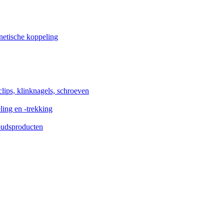
etische koppeling
clips, klinknagels, schroeven
ng en -trekking
oudsproducten