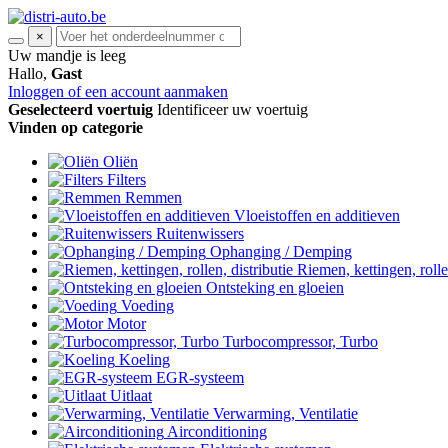
×
Uw mandje is leeg
Hallo,
Gast
Inloggen of een account aanmaken
Geselecteerd voertuig
Identificeer uw voertuig
Vinden op categorie
Oliën
Filters
Remmen
Vloeistoffen en additieven
Ruitenwissers
Ophanging / Demping
Riemen, kettingen, rollen
Ontsteking en gloeien
Voeding
Motor
Turbocompressor, Turbo
Koeling
EGR-systeem
Uitlaat
Verwarming, Ventilatie
Airconditioning