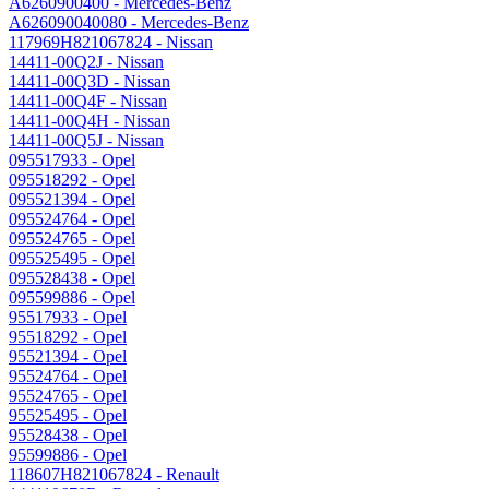
A6260900400
- Mercedes-Benz
A626090040080
- Mercedes-Benz
117969H821067824
- Nissan
14411-00Q2J
- Nissan
14411-00Q3D
- Nissan
14411-00Q4F
- Nissan
14411-00Q4H
- Nissan
14411-00Q5J
- Nissan
095517933
- Opel
095518292
- Opel
095521394
- Opel
095524764
- Opel
095524765
- Opel
095525495
- Opel
095528438
- Opel
095599886
- Opel
95517933
- Opel
95518292
- Opel
95521394
- Opel
95524764
- Opel
95524765
- Opel
95525495
- Opel
95528438
- Opel
95599886
- Opel
118607H821067824
- Renault