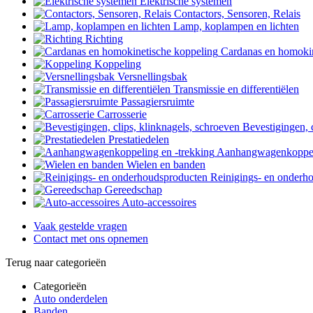
Elektrische systemen
Contactors, Sensoren, Relais
Lamp, koplampen en lichten
Richting
Cardanas en homokin
Koppeling
Versnellingsbak
Transmissie en differentiëlen
Passagiersruimte
Carrosserie
Bevestigingen, 
Prestatiedelen
Aanhangwagenkoppeli
Wielen en banden
Reinigings- en onderh
Gereedschap
Auto-accessoires
Vaak gestelde vragen
Contact met ons opnemen
Terug naar categorieën
Categorieën
Auto onderdelen
Banden