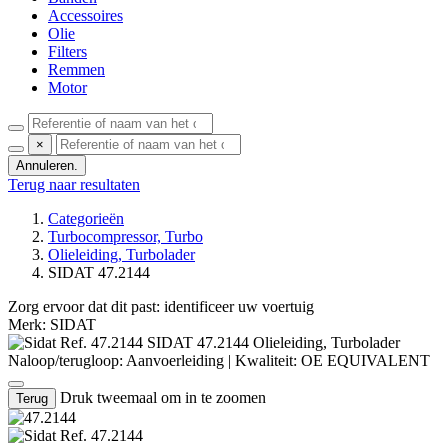
Accessoires
Olie
Filters
Remmen
Motor
×
Annuleren.
Terug naar resultaten
Categorieën
Turbocompressor, Turbo
Olieleiding, Turbolader
SIDAT 47.2144
Zorg ervoor dat dit past:
identificeer uw voertuig
Merk: SIDAT
Ref. 47.2144
SIDAT
47.2144 Olieleiding, Turbolader
Naloop/terugloop: Aanvoerleiding
|
Kwaliteit: OE EQUIVALENT
Druk tweemaal om in te zoomen
Terug
Ref. 47.2144