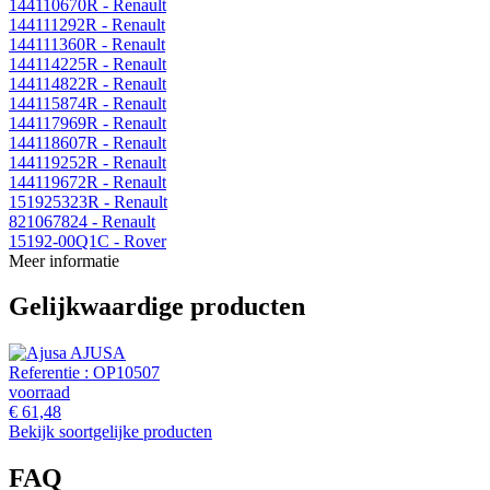
144110670R
- Renault
144111292R
- Renault
144111360R
- Renault
144114225R
- Renault
144114822R
- Renault
144115874R
- Renault
144117969R
- Renault
144118607R
- Renault
144119252R
- Renault
144119672R
- Renault
151925323R
- Renault
821067824
- Renault
15192-00Q1C
- Rover
Meer informatie
Gelijkwaardige producten
AJUSA
Referentie :
OP10507
voorraad
€ 61,48
Bekijk soortgelijke producten
FAQ