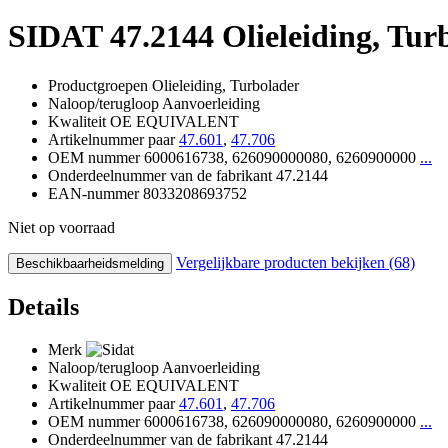
SIDAT
47.2144 Olieleiding, Tur
Productgroepen
Olieleiding, Turbolader
Naloop/terugloop
Aanvoerleiding
Kwaliteit
OE EQUIVALENT
Artikelnummer paar
47.601
,
47.706
OEM nummer
6000616738, 626090000080, 6260900000
...
Onderdeelnummer van de fabrikant
47.2144
EAN-nummer
8033208693752
Niet op voorraad
Vergelijkbare producten bekijken (68)
Beschikbaarheidsmelding
Details
Merk
Naloop/terugloop
Aanvoerleiding
Kwaliteit
OE EQUIVALENT
Artikelnummer paar
47.601
,
47.706
OEM nummer
6000616738, 626090000080, 6260900000
...
Onderdeelnummer van de fabrikant
47.2144