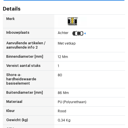
Details
Merk
Achter
Inbouwplaats
Met vetkap
Aanvullende artikelen /
aanvullende info 2
12 Mm
Binnendiameter [mm]
1
Vereist aantal stuks
80
Shore-a-
hardheidswaarde
basiselement
86 Mm
Buitendiameter [mm]
PU (Polyurethaan)
Materiaal
Rood
Kleur
0,34 Kg
Gewicht (kg)