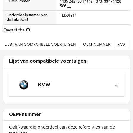
1 135 242, 33 17 1 124 373, 33 17 1 128
OEM nummer
586
...
TED61917
Onderdeelnummer van
de fabrikant
Overzicht
LIJST VAN COMPATIBELE VOERTUIGEN
OEM-NUMMER
FAQ
Lijst van compatibele voertuigen
BMW
OEM-nummer
Gelijkwaardig onderdeel aan deze referenties van de
fabrikant: