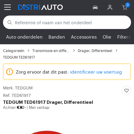
Terug naar categorieën
Auto onderdelen
Banden
Accessoires
Olie
Filters
Categorieën
Transmissie en differe...
Drager, Differentieel
TEDGUM TED61917
Zorg ervoor dat dit past:
identificeer uw voertuig
Merk: TEDGUM
Ref. TED61917
TEDGUM
TED61917 Drager, Differentieel
Achter
Met vetkap
|