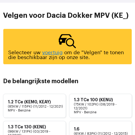
Velgen voor Dacia Dokker MPV (KE_)
Selecteer uw
voertuig
om de "Velgen" te tonen
die beschikbaar zijn op onze site.
De belangrijkste modellen
1.3 TCe 100 (KENU)
1.2 TCe (KEM0, KEAY)
(75KW / 102PK) (08/2019 -
(85KW / 115PK) (11/2012 - 12/2021)
12/2021)
MPV - Benzine
MPV - Benzine
1.3 TCe 130 (KENE)
1.6
(96KW / 131PK) (03/2019 -
(61KW / 83PK) (11/2012 - 12/2015)