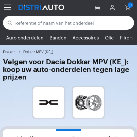
Terug naar categorieën
Auto onderdelen
Banden
Accessoires
Olie
Filters
Dokker
Dokker MPV (KE_)
Velgen voor Dacia Dokker MPV (KE_):
koop uw auto-onderdelen tegen lage
prijzen