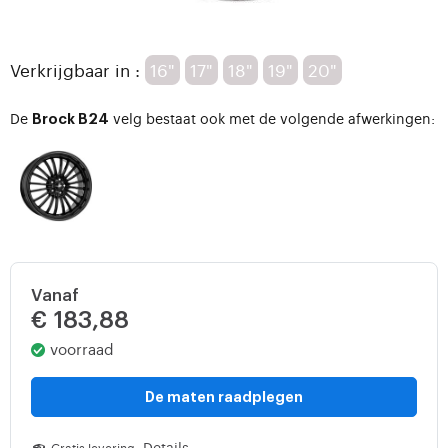
Verkrijgbaar in :
16"
17"
18"
19"
20"
De
velg bestaat ook met de volgende afwerkingen:
Brock B24
Vanaf
€ 183,88
voorraad
De maten raadplegen
Details