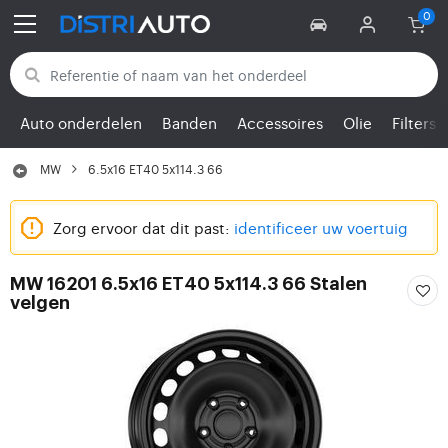
Terug naar categorieën
Auto onderdelen
Banden
Accessoires
Olie
Filters
MW
6.5x16 ET40 5x114.3 66
Zorg ervoor dat dit past:
identificeer uw voertuig
MW 16201 6.5x16 ET40 5x114.3 66 Stalen
velgen