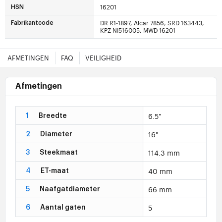
16201
HSN
DR R1-1897, Alcar 7856, SRD 163443,
Fabrikantcode
KPZ NI516005, MWD 16201
AFMETINGEN
FAQ
VEILIGHEID
Afmetingen
6.5"
1
Breedte
16"
2
Diameter
114.3 mm
3
Steekmaat
40 mm
4
ET-maat
66 mm
5
Naafgatdiameter
5
6
Aantal gaten