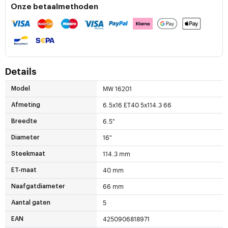
Onze betaalmethoden
Details
MW 16201
Model
6.5x16 ET40 5x114.3 66
Afmeting
6.5"
Breedte
16"
Diameter
114.3 mm
Steekmaat
40 mm
ET-maat
66 mm
Naafgatdiameter
5
Aantal gaten
4250906818971
EAN