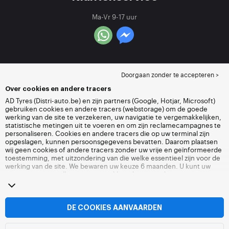
Ma-Vr 9-17 uur
Doorgaan zonder te accepteren >
Over cookies en andere tracers
AD Tyres (Distri-auto.be) en zijn partners (Google, Hotjar, Microsoft)
gebruiken cookies en andere tracers (webstorage) om de goede
werking van de site te verzekeren, uw navigatie te vergemakkelijken,
statistische metingen uit te voeren en om zijn reclamecampagnes te
personaliseren. Cookies en andere tracers die op uw terminal zijn
opgeslagen, kunnen persoonsgegevens bevatten. Daarom plaatsen
wij geen cookies of andere tracers zonder uw vrije en geïnformeerde
toestemming, met uitzondering van die welke essentieel zijn voor de
werking van de site. We bewaren uw keuze 6 maanden. U kunt uw
toestemming op elk moment intrekken door naar de pagina over
cookies en andere tracers
te gaan. U kunt ervoor kiezen om verder te
surfen zonder het deponeren van cookies of andere tracers te
aanvaarden. Weigering verhindert de toegang tot diensten niet Distri-
auto.be. Voor meer informatie,
bezoek de cookies en andere tracers
DE COOKIES AANVAARDEN
pagina.