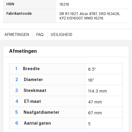
16216
HSN
DR R1-1927, Alcar 8787, SRD 163426,
Fabrikantcode
KPZ KI516007, MWD 16216
AFMETINGEN
FAQ
VEILIGHEID
Afmetingen
6.5"
1
Breedte
16"
2
Diameter
114.3 mm
3
Steekmaat
47 mm
4
ET-maat
67 mm
5
Naafgatdiameter
5
6
Aantal gaten