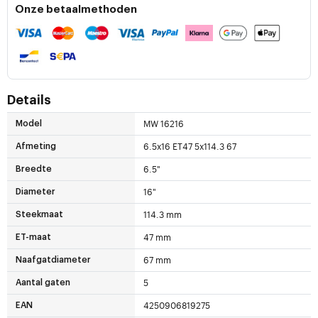
Onze betaalmethoden
Details
MW 16216
Model
6.5x16 ET47 5x114.3 67
Afmeting
6.5"
Breedte
16"
Diameter
114.3 mm
Steekmaat
47 mm
ET-maat
67 mm
Naafgatdiameter
5
Aantal gaten
4250906819275
EAN