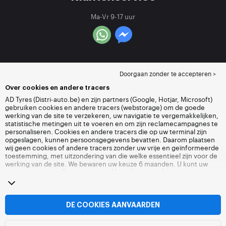
Ma-Vr 9-17 uur
Doorgaan zonder te accepteren >
Over cookies en andere tracers
AD Tyres (Distri-auto.be) en zijn partners (Google, Hotjar, Microsoft)
gebruiken cookies en andere tracers (webstorage) om de goede
werking van de site te verzekeren, uw navigatie te vergemakkelijken,
statistische metingen uit te voeren en om zijn reclamecampagnes te
personaliseren. Cookies en andere tracers die op uw terminal zijn
opgeslagen, kunnen persoonsgegevens bevatten. Daarom plaatsen
wij geen cookies of andere tracers zonder uw vrije en geïnformeerde
toestemming, met uitzondering van die welke essentieel zijn voor de
werking van de site. We bewaren uw keuze 6 maanden. U kunt uw
toestemming op elk moment intrekken door naar de pagina over
cookies en andere tracers
te gaan. U kunt ervoor kiezen om verder te
surfen zonder het deponeren van cookies of andere tracers te
aanvaarden. Weigering verhindert de toegang tot diensten niet Distri-
auto.be. Voor meer informatie,
bezoek de cookies en andere tracers
DE COOKIES AANVAARDEN
pagina.