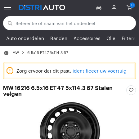
Terug naar categorieën
Auto onderdelen
Banden
Accessoires
Olie
Filters
MW
6.5x16 ET47 5x114.3 67
Zorg ervoor dat dit past:
identificeer uw voertuig
MW 16216 6.5x16 ET47 5x114.3 67 Stalen
velgen