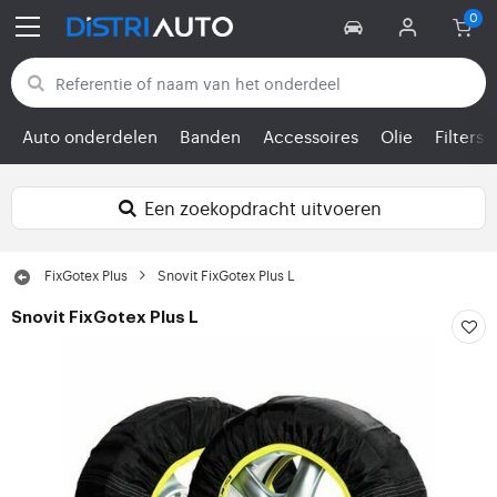
Terug naar categorieën
Auto onderdelen
Banden
Accessoires
Olie
Filters
Een zoekopdracht uitvoeren
FixGotex Plus
Snovit FixGotex Plus L
Snovit FixGotex Plus L