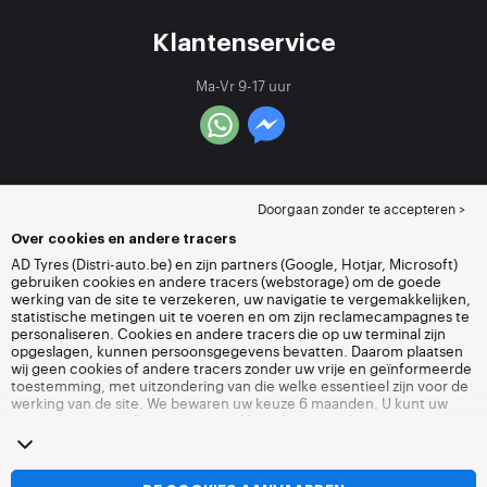
Klantenservice
Ma-Vr 9-17 uur
Doorgaan zonder te accepteren >
Over cookies en andere tracers
AD Tyres (Distri-auto.be) en zijn partners (Google, Hotjar, Microsoft)
gebruiken cookies en andere tracers (webstorage) om de goede
werking van de site te verzekeren, uw navigatie te vergemakkelijken,
statistische metingen uit te voeren en om zijn reclamecampagnes te
personaliseren. Cookies en andere tracers die op uw terminal zijn
opgeslagen, kunnen persoonsgegevens bevatten. Daarom plaatsen
wij geen cookies of andere tracers zonder uw vrije en geïnformeerde
toestemming, met uitzondering van die welke essentieel zijn voor de
werking van de site. We bewaren uw keuze 6 maanden. U kunt uw
toestemming op elk moment intrekken door naar de pagina over
cookies en andere tracers
te gaan. U kunt ervoor kiezen om verder te
surfen zonder het deponeren van cookies of andere tracers te
aanvaarden. Weigering verhindert de toegang tot diensten niet Distri-