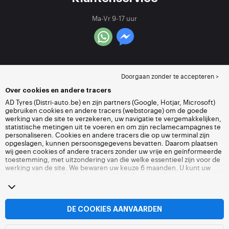
Ma-Vr 9-17 uur
Doorgaan zonder te accepteren >
Over cookies en andere tracers
AD Tyres (Distri-auto.be) en zijn partners (Google, Hotjar, Microsoft)
gebruiken cookies en andere tracers (webstorage) om de goede
werking van de site te verzekeren, uw navigatie te vergemakkelijken,
statistische metingen uit te voeren en om zijn reclamecampagnes te
personaliseren. Cookies en andere tracers die op uw terminal zijn
opgeslagen, kunnen persoonsgegevens bevatten. Daarom plaatsen
wij geen cookies of andere tracers zonder uw vrije en geïnformeerde
toestemming, met uitzondering van die welke essentieel zijn voor de
werking van de site. We bewaren uw keuze 6 maanden. U kunt uw
toestemming op elk moment intrekken door naar de pagina over
cookies en andere tracers
te gaan. U kunt ervoor kiezen om verder te
surfen zonder het deponeren van cookies of andere tracers te
aanvaarden. Weigering verhindert de toegang tot diensten niet Distri-
auto.be. Voor meer informatie,
bezoek de cookies en andere tracers
DE COOKIES AANVAARDEN
pagina.