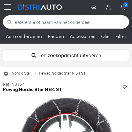
Terug naar categorieën
Auto onderdelen
Banden
Accessoires
Olie
Filters
Een zoekopdracht uitvoeren
Nordic Star
Pewag Nordic Star N 64 ST
Ref. NST64
Pewag Nordic Star N 64 ST