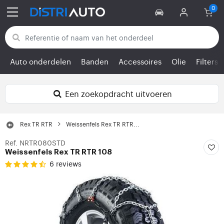
Terug naar categorieën
Auto onderdelen
Banden
Accessoires
Olie
Filters
Een zoekopdracht uitvoeren
Rex TR RTR
Weissenfels Rex TR RTR...
Ref. NRTR080STD
Weissenfels Rex TR RTR 108
6 reviews