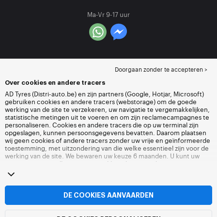
Ma-Vr 9-17 uur
Doorgaan zonder te accepteren >
Over cookies en andere tracers
AD Tyres (Distri-auto.be) en zijn partners (Google, Hotjar, Microsoft)
gebruiken cookies en andere tracers (webstorage) om de goede
werking van de site te verzekeren, uw navigatie te vergemakkelijken,
statistische metingen uit te voeren en om zijn reclamecampagnes te
personaliseren. Cookies en andere tracers die op uw terminal zijn
opgeslagen, kunnen persoonsgegevens bevatten. Daarom plaatsen
wij geen cookies of andere tracers zonder uw vrije en geïnformeerde
toestemming, met uitzondering van die welke essentieel zijn voor de
werking van de site. We bewaren uw keuze 6 maanden. U kunt uw
toestemming op elk moment intrekken door naar de pagina over
cookies en andere tracers
te gaan. U kunt ervoor kiezen om verder te
surfen zonder het deponeren van cookies of andere tracers te
aanvaarden. Weigering verhindert de toegang tot diensten niet Distri-
auto.be. Voor meer informatie,
bezoek de cookies en andere tracers
DE COOKIES AANVAARDEN
pagina.