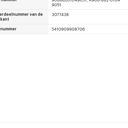
9051
3077438
erdeelnummer van de
ikant
5410909908706
-nummer