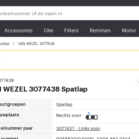
Accessoires
Olie
Filters
Remmen
Motor
atlap
VAN WEZEL 3077438
g
3077438
N WEZEL
3077438 Spatlap
Spatlap
ductgroepen
Rechts voor
uwplaats
3077437 - Links voor
kelnummer paar
90688201049051, A906-882-0104
 nummer