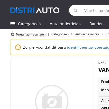
Categorieën
Auto onderdelen
Banden
Terug naar categorieën
Categorieën
Auto-accessoires
Sp
Terug naar resultaten
Zorg ervoor dat dit past:
identificeer uw voertui
Ref. 
VA
Pro
Inbo
Arti
OEM