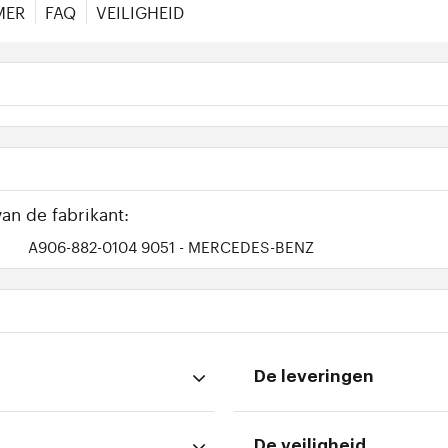
MER
FAQ
VEILIGHEID
an de fabrikant:
A906-882-0104 9051
- MERCEDES-BENZ
De leveringen
De veiligheid