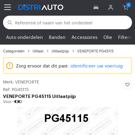
Terug naar categorieën
Auto onderdelen
Banden
Accessoires
Olie
Filters
Categorieën
Uitlaat
Uitlaatpijp
VENEPORTE PG45115
Zorg ervoor dat dit past:
identificeer uw voertuig
Merk: VENEPORTE
Ref. PG45115
VENEPORTE
PG45115 Uitlaatpijp
Voor