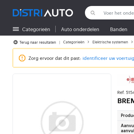
Categorieën
Auto onderdelen
Banden
Terug naar categorieën
Categorieën
Elektrische systemen
Terug naar resultaten
Zorg ervoor dat dit past:
identificeer uw voertui
Ref. 515
BRE
Produ
Aanvul
aanvul