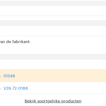
an de fabrikant:
51548
:
V26-72-0188
:
Bekijk soortgelijke producten