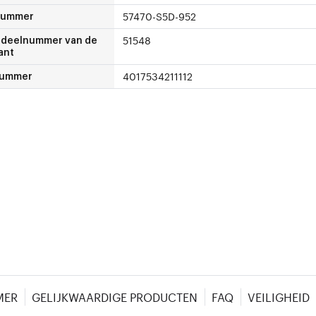
57470-S5D-952
nummer
51548
deelnummer van de
ant
4017534211112
nummer
MER
GELIJKWAARDIGE PRODUCTEN
FAQ
VEILIGHEID