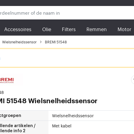
Accessoires
Olie
Filters
Remmen
Motor
Wielsnelheidssensor
BREMI 51548
g
48
MI
51548 Wielsnelheidssensor
Wielsnelheidssensor
ctgroepen
Met kabel
lende artikelen /
lende info 2