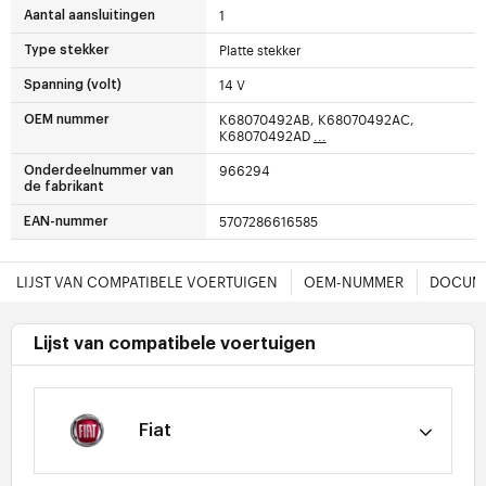
1
Aantal aansluitingen
Platte stekker
Type stekker
14 V
Spanning (volt)
K68070492AB, K68070492AC,
OEM nummer
K68070492AD
...
966294
Onderdeelnummer van
de fabrikant
5707286616585
EAN-nummer
LIJST VAN COMPATIBELE VOERTUIGEN
OEM-NUMMER
DOCUME
Lijst van compatibele voertuigen
Fiat