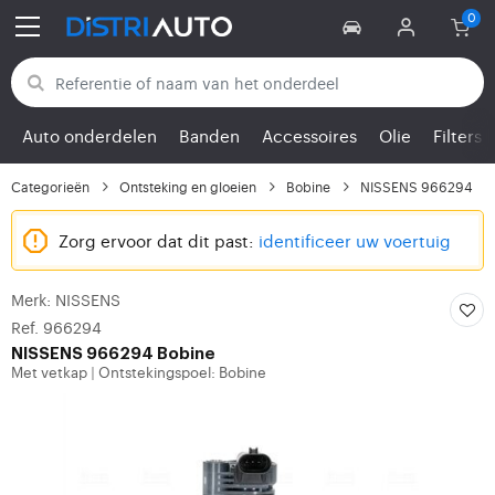
Terug naar categorieën
Auto onderdelen
Banden
Accessoires
Olie
Filters
Categorieën
Ontsteking en gloeien
Bobine
NISSENS 966294
Zorg ervoor dat dit past:
identificeer uw voertuig
Merk: NISSENS
Ref. 966294
NISSENS
966294 Bobine
Met vetkap
Ontstekingspoel: Bobine
|