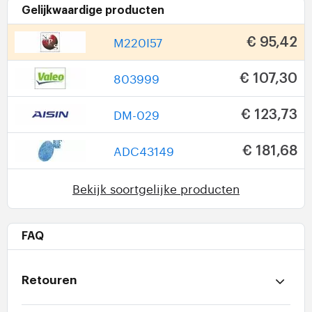
Gelijkwaardige producten
M220I57
€ 95,42
803999
€ 107,30
DM-029
€ 123,73
ADC43149
€ 181,68
Bekijk soortgelijke producten
FAQ
Retouren