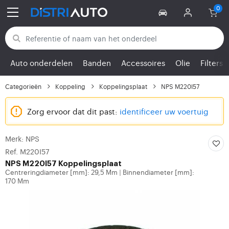
Terug naar categorieën
Auto onderdelen
Banden
Accessoires
Olie
Filters
Categorieën
Koppeling
Koppelingsplaat
NPS M220I57
Zorg ervoor dat dit past:
identificeer uw voertuig
Merk: NPS
Ref. M220I57
NPS
M220I57 Koppelingsplaat
Centreringdiameter [mm]: 29,5 Mm
Binnendiameter [mm]:
|
170 Mm