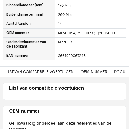
170 Mm
Binnendiameter [mm]
260 Mm
Buitendiameter [mm]
14
Aantal tanden
ME500154, ME500237, QY006000
...
OEM nummer
M220I57
Onderdeelnummer van
de fabrikant
3661929067245
EAN-nummer
LIJST VAN COMPATIBELE VOERTUIGEN
OEM-NUMMER
DOCUME
Lijst van compatibele voertuigen
OEM-nummer
Gelijkwaardig onderdeel aan deze referenties van de
fabrikant: